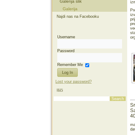
Galerija slik
iz
Galerija
Pr
iz
Najdi nas na Facebooku
pr
pr
ve
st
Username
or
Password
Remember Me
Lost your password?
Išči
Sr
Sa
40
ma
da