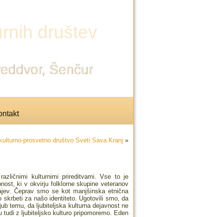
rnih društev
Preddvor, Šenčur
ntakt
kulturno-prosvetno društvo Sveti Sava Kranj
»
zličnimi kulturnimi prireditvami. Vse to je
st, ki v okvirju folklorne skupine veteranov
krajev. Čeprav smo se kot manjšinska etnična
skrbeti za našo identiteto. Ugotovili smo, da
jub temu, da ljubiteljska kulturna dejavnost ne
u tudi z ljubiteljsko kulturo pripomoremo. Eden