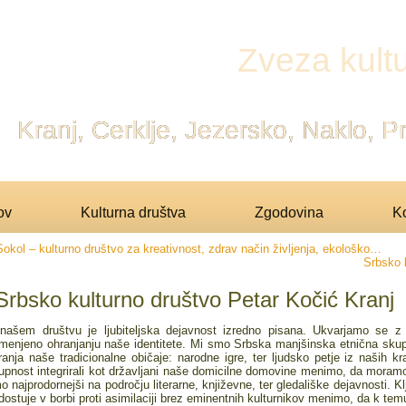
Zveza kultu
Kranj, Cerklje, Jezersko, Naklo, 
ov
Kulturna društva
Zgodovina
Ko
Sokol – kulturno društvo za kreativnost, zdrav način življenja, ekološko…
Srbsko 
Srbsko kulturno društvo Petar Kočić Kranj
našem društvu je ljubiteljska dejavnost izredno pisana. Ukvarjamo se z ra
menjeno ohranjanju naše identitete. Mi smo Srbska manjšinska etnična skupno
ranja naše tradicionalne običaje: narodne igre, ter ljudsko petje iz naših 
upnost integrirali kot državljani naše domicilne domovine menimo, da moramo 
o najprodornejši na področju literarne, književne, ter gledališke dejavnosti. Kl
dostuje v borbi proti asimilaciji brez eminentnih kulturnikov menimo, da k tem