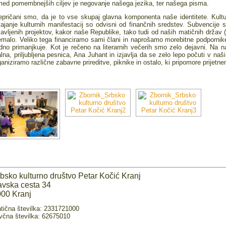
med pomembnejših ciljev je negovanje našega jezika, ter našega pisma.
epričani smo, da je to vse skupaj glavna komponenta naše identitete. Kultu
vajanje kulturnih manifestacij so odvisni od finančnih sredstev. Subvencije 
ijavljenih projektov, kakor naše Republike, tako tudi od naših matičnih držav 
emalo. Veliko tega financiramo sami člani in naprošamo morebitne podpornik
dno primanjkuje. Kot je rečeno na literarnih večerih smo zelo dejavni. Na n
alna, priljubljena pesnica, Ana Juhant in izjavlja da se zelo lepo počuti v naši
ganiziramo različne zabavne prireditve, piknike in ostalo, ki pripomore prije
bsko kulturno društvo Petar Kočić Kranj
vska cesta 34
00 Kranj
tična številka: 2331721000
včna številka: 62675010