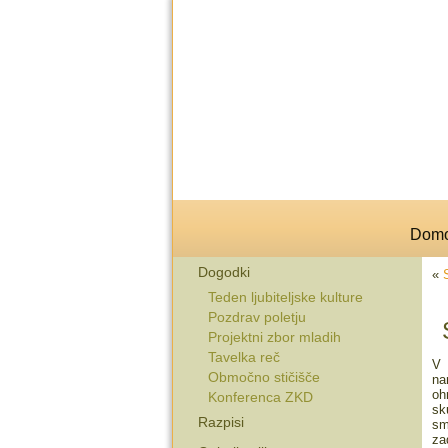
Dom
Dogodki
«
Teden ljubiteljske kulture
Pozdrav poletju
Projektni zbor mladih
Tavelka reč
V 
Območno stičišče
na
oh
Konferenca ZKD
sk
Razpisi
sm
za