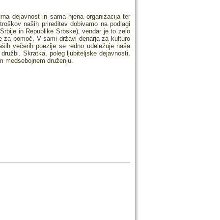
rna dejavnost in sama njena organizacija ter
stroškov naših prireditev dobivamo na podlagi
(Srbije in Republike Srbske), vendar je to zelo
e za pomoč. V sami državi denarja za kulturo
aših večerih poezije se redno udeležuje naša
 družbi. Skratka, poleg ljubiteljske dejavnosti,
tnem medsebojnem druženju.