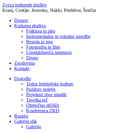
Zveza kulturnih društev
Kranj, Cerklje, Jezersko, Naklo, Preddvor, Šenčur
Domov
Kulturna društva
Folklora in ples
Instrumentalne in vokalne zasedbe
Beseda in igra
Fotografija in film
Upodabljajoča umetnost
Drugo
Zgodovina
Kontakt
Dogodki
Teden ljubiteljske kulture
Pozdrav poletju
Projektni zbor mladih
Tavelka reč
Območno stičišče
Konferenca ZKD
Razpisi
Galerija slik
Galerija