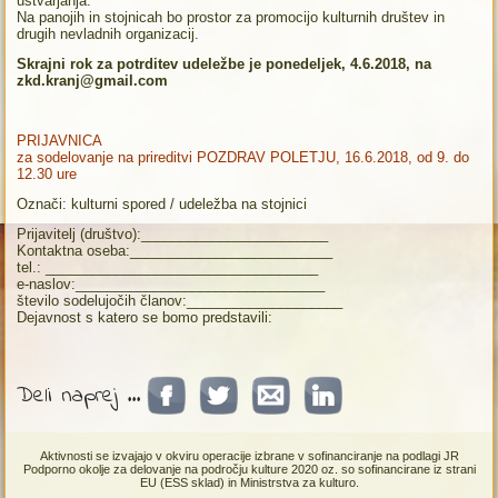
ustvarjanja.
Na panojih in stojnicah bo prostor za promocijo kulturnih društev in
drugih nevladnih organizacij.
Skrajni rok za potrditev udeležbe je ponedeljek, 4.6.2018, na
zkd.kranj@gmail.com
PRIJAVNICA
za sodelovanje na prireditvi POZDRAV POLETJU, 16.6.2018, od 9. do
12.30 ure
Označi: kulturni spored / udeležba na stojnici
Prijavitelj (društvo):________________________
Kontaktna oseba:__________________________
tel.: ___________________________________
e-naslov:________________________________
število sodelujočih članov:____________________
Dejavnost s katero se bomo predstavili:
Deli naprej ...
Aktivnosti se izvajajo v okviru operacije izbrane v sofinanciranje na podlagi JR
Podporno okolje za delovanje na področju kulture 2020 oz. so sofinancirane iz strani
EU (ESS sklad) in Ministrstva za kulturo.