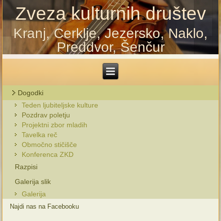
Zveza kulturnih društev
Kranj, Cerklje, Jezersko, Naklo,
Preddvor, Šenčur
Dogodki
Teden ljubiteljske kulture
Pozdrav poletju
Projektni zbor mladih
Tavelka reč
Območno stičišče
Konferenca ZKD
Razpisi
Galerija slik
Galerija
Najdi nas na Facebooku