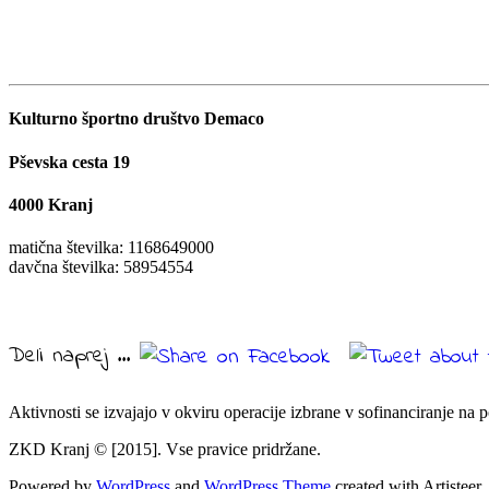
Kulturno športno društvo Demaco
Pševska cesta 19
4000 Kranj
matična številka: 1168649000
davčna številka: 58954554
Deli naprej ...
Aktivnosti se izvajajo v okviru operacije izbrane v sofinanciranje na
ZKD Kranj © [2015]. Vse pravice pridržane.
Powered by
WordPress
and
WordPress Theme
created with Artisteer.