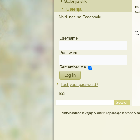
Galerija slik
ma
Galerija
da
Najdi nas na Facebooku
De
Username
Password
Remember Me
Lost your password?
Išči
Aktivnosti se izvajajo v okviru operacije izbrane v 