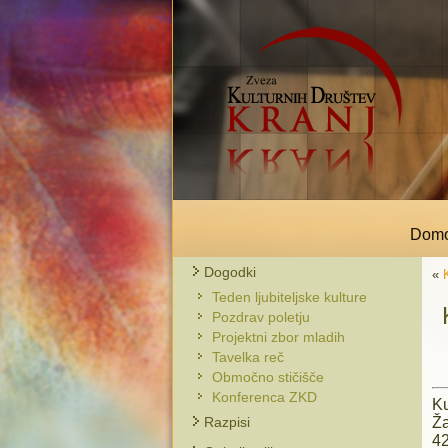
Dom
Dogodki
«
Teden ljubiteljske kulture
Pozdrav poletju
Projektni zbor mladih
Tavelka reč
Območno stičišče
Konferenca ZKD
Ku
Ža
Razpisi
4