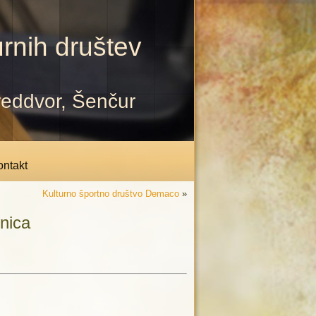
rnih društev
Preddvor, Šenčur
ntakt
Kulturno športno društvo Demaco
»
nica