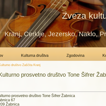
Zveza kultu
Kranj, Cerklje, Jezersko, Naklo, 
ov
Kulturna društva
Zgodovina
Ko
Kulturno društvo Zaščita Kranj
Kulturno prosvetno društvo Tone Šifrer Žab
lturno prosvetno društvo Tone Šifrer Žabnica
bnica 67
209 Žabnica