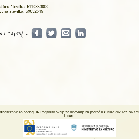
tična številka: 5119359000
včna številka: 59832649
li naprej ...
sofinanciranje na podlagi JR Podporno okolje za delovanje na področju kulture 2020 oz. so sof
kulturo.