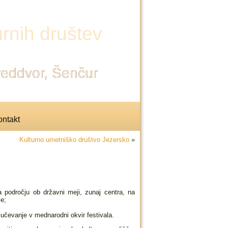
rnih društev
Preddvor, Šenčur
ntakt
Kulturno umetniško društvo Jezersko
»
a področju ob državni meji, zunaj centra, na
je;
jučevanje v mednarodni okvir festivala.