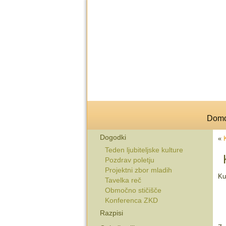
Dom
Dogodki
«
Teden ljubiteljske kulture
Pozdrav poletju
Projektni zbor mladih
Ku
Tavelka reč
Območno stičišče
Konferenca ZKD
Razpisi