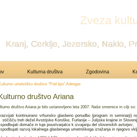
Zveza kultu
Kranj, Cerklje, Jezersko, Naklo, 
ov
Kulturna društva
Zgodovina
Ko
Kulturno umetniško društvo ”Pod lipo” Adergas
Kulturno društvo Ariana
lturno društvo Ariana je bilo ustanovljeno leta 2007. Naše smernice in cilji so:
razvijati kontinuirano vrhunsko glasbeno ponudbo (program in seminarji) n
stičišču treh dežel Avstrijske Koroške, Furlanije – Julijske krajine in Sloveni
spodbujati domače in tuje poustvarjalce k izvajanju del slovenskih avtorjev;
spodbujati razvoj lokalnega glasbenega umetniškega izražanja in njegovo vkl