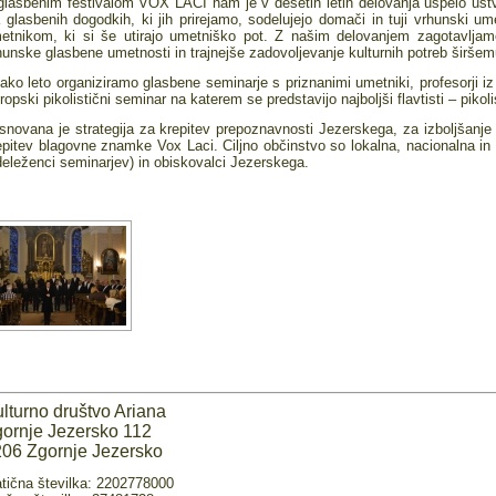
glasbenim festivalom VOX LACI nam je v desetih letih delovanja uspelo ustv
 glasbenih dogodkih, ki jih prirejamo, sodelujejo domači in tuji vrhunski 
etnikom, ki si še utirajo umetniško pot. Z našim delovanjem zagotavljam
hunske glasbene umetnosti in trajnejše zadovoljevanje kulturnih potreb širšem
ako leto organiziramo glasbene seminarje s priznanimi umetniki, profesorji iz 
ropski pikolistični seminar na katerem se predstavijo najboljši flavtisti – pikoli
snovana je strategija za krepitev prepoznavnosti Jezerskega, za izboljšanje
epitev blagovne znamke Vox Laci. Ciljno občinstvo so lokalna, nacionalna in pub
deleženci seminarjev) in obiskovalci Jezerskega.
lturno društvo Ariana
ornje Jezersko 112
06 Zgornje Jezersko
tična številka: 2202778000