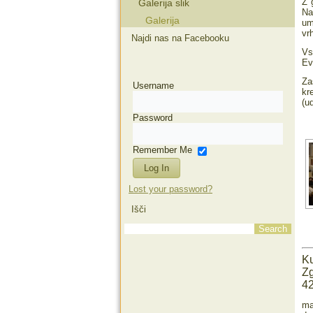
Z 
Galerija slik
Na
Galerija
um
vr
Najdi nas na Facebooku
Vs
Ev
Za
Username
kr
(u
Password
Remember Me
Lost your password?
Išči
Ku
Zg
42
ma