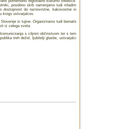
ariti pomembno regionalno kulturno središče.
umetniki, posebno skrb namenjamo tudi mladim
o dostopnost do raznovrstne, kakovostne in
u krogu ustvarjalcev.
Slovenije in tujine. Organiziramo tudi bienalni
sti iz celega sveta.
 komuniciranja s ciljnim občinstvom ter s tem
lika treh dežel, ljubitelji glasbe, ustvarjalci