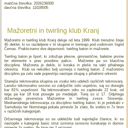
matična številka: 2026236000
davčna številka: 11028505
Mažoretni in twirling klub Kranj
Mažoretni in twirling klub Kranj deluje od leta 1999. Klub trenutno šteje
45 deklet, ki so razdeljene v tri skupine in trenirajo pod vodstvom Ingrid
Čemas. Prakticiramo dve dejavnosti: twirling baton in mažorete.
Twirling baton je šport, ki združuje plesne, gimnastične, baletne prvine
ter elemente s prav posebno palico. Mažorete pa so klasična
disciplina. Mažoreta je dekle, ki koraka in pleše na takt pihalnega
orkestra. Klub se nekoliko bolj usmerja v twirling baton. Z mažoretno
disciplino pa zelo rade popestrijo nastope skupaj s pihalnimi orkestri.
Starejša tekmovalna skupina se vsako leto udeleži različnih tekmovanj.
Lansko tekmovalno sezono so zaključile zelo uspešno, saj so dosegle
kar 81% uspešnost. Na tekmovalnem odru so zaplesale 22 krat, od
tega pa kar 18 krat posegle po medaljah. Torej so iz 17. Odprtega
državnega prvenstva Mažoretne in twirling zveze Slovenije,
Mednarodnega tekmovanja za disciplino twirling baton, ki je potekalo v
Samoborju ter Norminega pokala prinesle 3x zlato, 8x srebro in 7x bron
v različnih kategorijah.
Državnega tekmovanja so se udeležile tudi najmlajše članice, ki so
nastopile v kategoriji basic strut oziroma osnovno korakanje in domov
prinesle 2x srebro, 9x bron ter 2 priznanji.