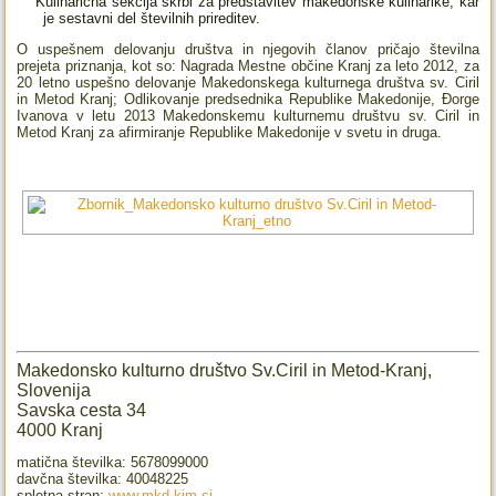
Kulinarična sekcija skrbi za predstavitev makedonske kulinarike, kar
je sestavni del številnih prireditev.
O uspešnem delovanju društva in njegovih članov pričajo številna
prejeta priznanja, kot so: Nagrada Mestne občine Kranj za leto 2012, za
20 letno uspešno delovanje Makedonskega kulturnega društva sv. Ciril
in Metod Kranj; Odlikovanje predsednika Republike Makedonije, Đorge
Ivanova v letu 2013 Makedonskemu kulturnemu društvu sv. Ciril in
Metod Kranj za afirmiranje Republike Makedonije v svetu in druga.
Makedonsko kulturno društvo Sv.Ciril in Metod-Kranj,
Slovenija
Savska cesta 34
4000 Kranj
matična številka: 5678099000
davčna številka: 40048225
spletna stran:
www.mkd-kim.si