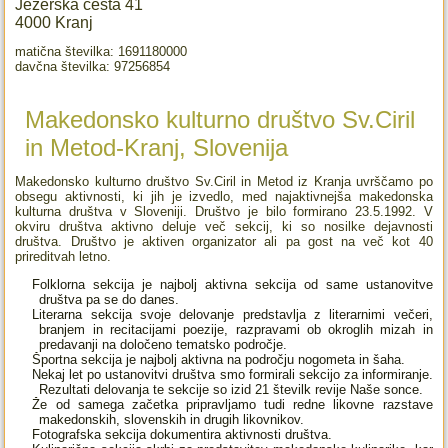
Jezerska cesta 41
4000 Kranj
matična številka: 1691180000
davčna številka: 97256854
Makedonsko kulturno društvo Sv.Ciril
in Metod-Kranj, Slovenija
Makedonsko kulturno društvo Sv.Ciril in Metod iz Kranja uvrščamo po
obsegu aktivnosti, ki jih je izvedlo, med najaktivnejša makedonska
kulturna društva v Sloveniji. Društvo je bilo formirano 23.5.1992. V
okviru društva aktivno deluje več sekcij, ki so nosilke dejavnosti
društva. Društvo je aktiven organizator ali pa gost na več kot 40
prireditvah letno.
Folklorna sekcija je najbolj aktivna sekcija od same ustanovitve
društva pa se do danes.
Literarna sekcija svoje delovanje predstavlja z literarnimi večeri,
branjem in recitacijami poezije, razpravami ob okroglih mizah in
predavanji na določeno tematsko področje.
Športna sekcija je najbolj aktivna na področju nogometa in šaha.
Nekaj let po ustanovitvi društva smo formirali sekcijo za informiranje.
Rezultati delovanja te sekcije so izid 21 številk revije Naše sonce.
Že od samega začetka pripravljamo tudi redne likovne razstave
makedonskih, slovenskih in drugih likovnikov.
Fotografska sekcija dokumentira aktivnosti društva.