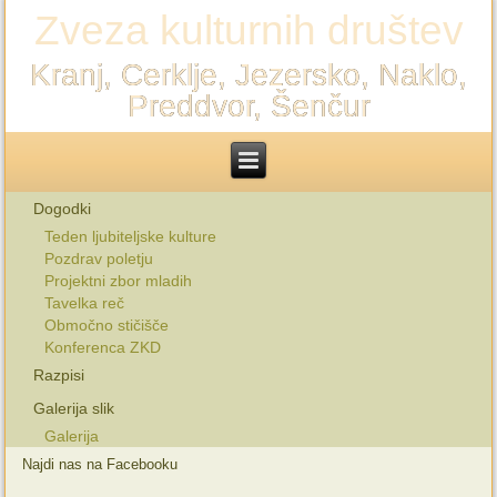
Zveza kulturnih društev
Kranj, Cerklje, Jezersko, Naklo,
Preddvor, Šenčur
Dogodki
Teden ljubiteljske kulture
Pozdrav poletju
Projektni zbor mladih
Tavelka reč
Območno stičišče
Konferenca ZKD
Razpisi
Galerija slik
Galerija
Najdi nas na Facebooku