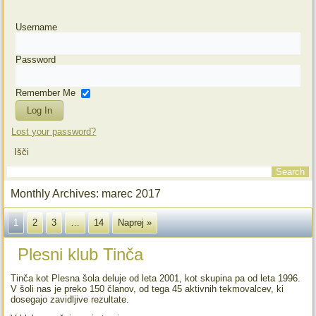
Username
Password
Remember Me
Lost your password?
Išči
Monthly Archives:
marec 2017
1
2
3
…
14
Naprej »
Plesni klub Tinča
Tinča kot Plesna šola deluje od leta 2001, kot skupina pa od leta 1996.
V šoli nas je preko 150 članov, od tega 45 aktivnih tekmovalcev, ki
dosegajo zavidljive rezultate.