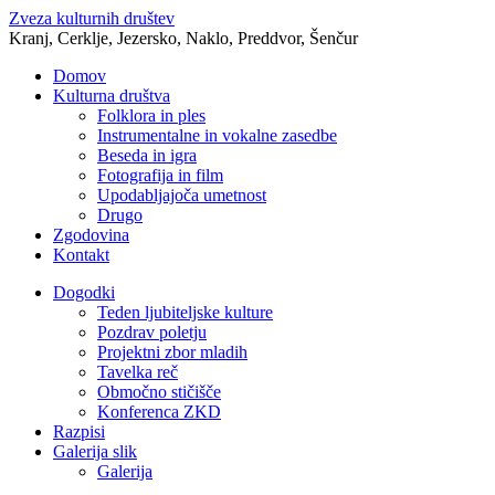
Zveza kulturnih društev
Kranj, Cerklje, Jezersko, Naklo, Preddvor, Šenčur
Domov
Kulturna društva
Folklora in ples
Instrumentalne in vokalne zasedbe
Beseda in igra
Fotografija in film
Upodabljajoča umetnost
Drugo
Zgodovina
Kontakt
Dogodki
Teden ljubiteljske kulture
Pozdrav poletju
Projektni zbor mladih
Tavelka reč
Območno stičišče
Konferenca ZKD
Razpisi
Galerija slik
Galerija