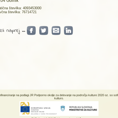
04 Golnik
tična številka: 4093453000
včna številka: 76714721
li naprej ...
sofinanciranje na podlagi JR Podporno okolje za delovanje na področju kulture 2020 oz. so sof
kulturo.