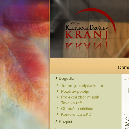
Dom
Dogodki
«
Teden ljubiteljske kulture
Pozdrav poletju
Projektni zbor mladih
Tavelka reč
Območno stičišče
Konferenca ZKD
Ku
Razpisi
Go