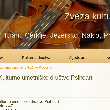
Zveza kultu
Kranj, Cerklje, Jezersko, Naklo, 
ov
Kulturna društva
Zgodovina
Ko
Kulturno umetniško društvo Predoslje
Kulturno umetniško društvo Psihoart
lturno umetniško društvo Psihoart
lnik 47