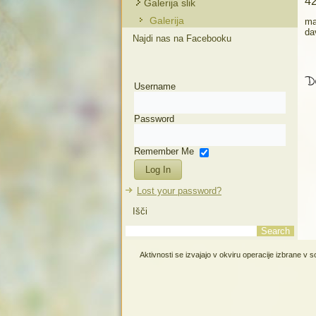
42
Galerija slik
Galerija
ma
da
Najdi nas na Facebooku
De
Username
Password
Remember Me
Lost your password?
Išči
Aktivnosti se izvajajo v okviru operacije izbrane v 