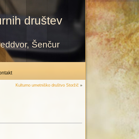
rnih društev
Preddvor, Šenčur
ntakt
Kulturno umetniško društvo Storžič
»