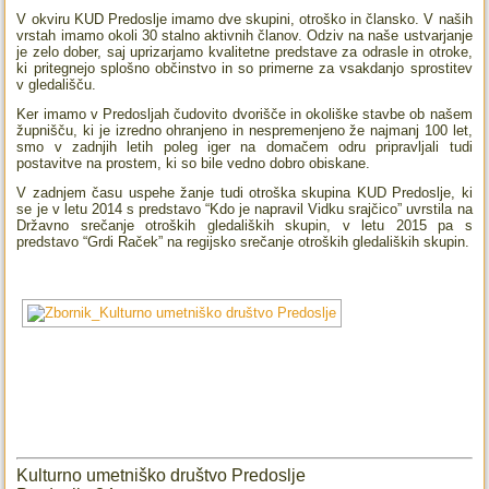
V okviru KUD Predoslje imamo dve skupini, otroško in člansko. V naših
vrstah imamo okoli 30 stalno aktivnih članov. Odziv na naše ustvarjanje
je zelo dober, saj uprizarjamo kvalitetne predstave za odrasle in otroke,
ki pritegnejo splošno občinstvo in so primerne za vsakdanjo sprostitev
v gledališču.
Ker imamo v Predosljah čudovito dvorišče in okoliške stavbe ob našem
župnišču, ki je izredno ohranjeno in nespremenjeno že najmanj 100 let,
smo v zadnjih letih poleg iger na domačem odru pripravljali tudi
postavitve na prostem, ki so bile vedno dobro obiskane.
V zadnjem času uspehe žanje tudi otroška skupina KUD Predoslje, ki
se je v letu 2014 s predstavo “Kdo je napravil Vidku srajčico” uvrstila na
Državno srečanje otroških gledaliških skupin, v letu 2015 pa s
predstavo “Grdi Raček” na regijsko srečanje otroških gledaliških skupin.
Kulturno umetniško društvo Predoslje