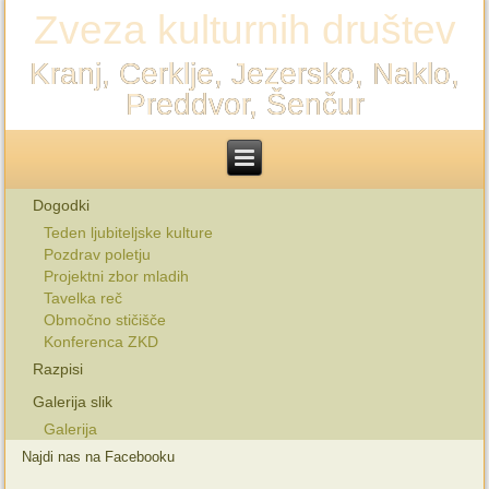
Zveza kulturnih društev
Kranj, Cerklje, Jezersko, Naklo,
Preddvor, Šenčur
Dogodki
Teden ljubiteljske kulture
Pozdrav poletju
Projektni zbor mladih
Tavelka reč
Območno stičišče
Konferenca ZKD
Razpisi
Galerija slik
Galerija
Najdi nas na Facebooku