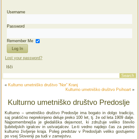
Username
Password
Remember Me
Lost your password?
Išči
«
Kulturno umetniško društvo ”Nor” Kranj
Kulturno umetniško društvo Psihoart
»
Kulturno umetniško društvo Predoslje
Kulturno – umetniško društvo Predoslje ima bogato in dolgo tradicijo,
saj praktično neprekinjeno deluje preko 100 let, tj. že od leta 1909 dalje.
Najpomembnejša je gledališka dejavnost, ki združuje veliko število
ljubiteljskih igralcev in ustvarjalcev. Le-ti vedno najdejo čas za pestro
kulturno življenje kraja. Poleg predstav v Predosljah veliko gostujemo
po vsej Sloveniji pa tudi v zamejstvu.