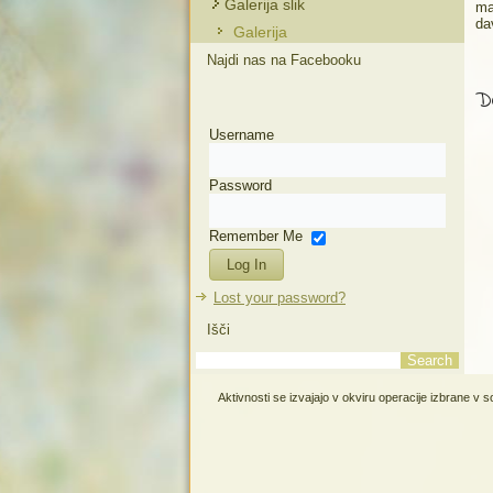
Galerija slik
ma
da
Galerija
Najdi nas na Facebooku
De
Username
Password
Remember Me
Lost your password?
Išči
Aktivnosti se izvajajo v okviru operacije izbrane v 