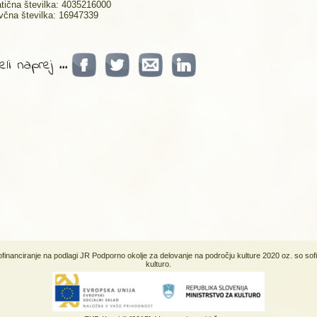
tična številka: 4035216000
včna številka: 16947339
li naprej ...
sofinanciranje na podlagi JR Podporno okolje za delovanje na področju kulture 2020 oz. so sof
kulturo.