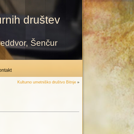
rnih društev
Preddvor, Šenčur
ntakt
Kulturno umetniško društvo Bitnje
»