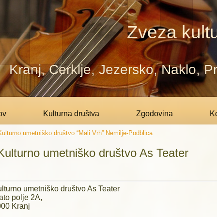
Zveza kultu
Kranj, Cerklje, Jezersko, Naklo, 
ov
Kulturna društva
Zgodovina
Ko
Kulturno umetniško društvo “Mali Vrh” Nemilje-Podblica
Kulturno umetniško društvo As Teater
lturno umetniško društvo As Teater
ato polje 2A,
00 Kranj