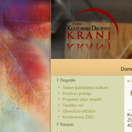
Dom
Dogodki
«
Teden ljubiteljske kulture
Pozdrav poletju
Projektni zbor mladih
Tavelka reč
Območno stičišče
Ku
Konferenca ZKD
Zl
Razpisi
40