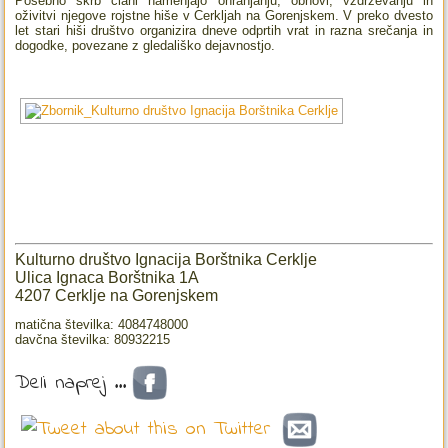
Posebno skrb člani namenjajo ohranjanju, obnovi, vzdrževanju in
oživitvi njegove rojstne hiše v Cerkljah na Gorenjskem. V preko dvesto
let stari hiši društvo organizira dneve odprtih vrat in razna srečanja in
dogodke, povezane z gledališko dejavnostjo.
Kulturno društvo Ignacija Borštnika Cerklje
Ulica Ignaca Borštnika 1A
4207 Cerklje na Gorenjskem
matična številka: 4084748000
davčna številka: 80932215
Deli naprej ...