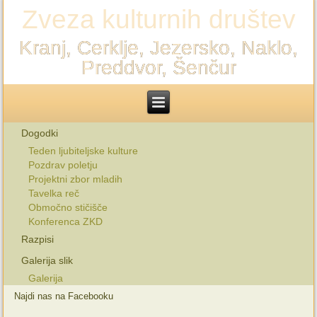
Zveza kulturnih društev
Kranj, Cerklje, Jezersko, Naklo,
Preddvor, Šenčur
Dogodki
Teden ljubiteljske kulture
Pozdrav poletju
Projektni zbor mladih
Tavelka reč
Območno stičišče
Konferenca ZKD
Razpisi
Galerija slik
Galerija
Najdi nas na Facebooku