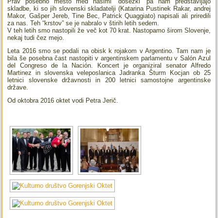
Prav posebno mesto med našimi “dosežki” pa nam predstavljajo
skladbe, ki so jih slovenski skladatelji (Katarina Pustinek Rakar, andrej
Makor, Gašper Jereb, Tine Bec, Patrick Quaggiato) napisali ali priredili
za nas. Teh “krstov” se je nabralo v štirih letih sedem.
V teh letih smo nastopili že več kot 70 krat. Nastopamo širom Slovenje,
nekaj tudi čez mejo.
Leta 2016 smo se podali na obisk k rojakom v Argentino. Tam nam je
bila še posebna čast nastopiti v argentinskem parlamentu v Salón Azul
del Congreso de la Nación. Koncert je organiziral senator Alfredo
Martinez in slovenska veleposlanica Jadranka Šturm Kocjan ob 25
letnici slovenske državnosti in 200 letnici samostojne argentinske
države.
Od oktobra 2016 oktet vodi Petra Jerič.