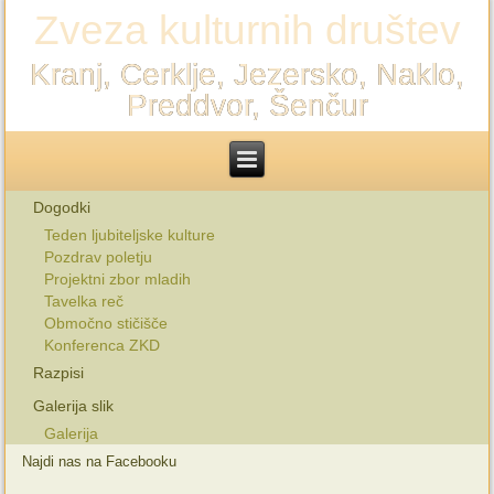
Zveza kulturnih društev
Kranj, Cerklje, Jezersko, Naklo,
Preddvor, Šenčur
Dogodki
Teden ljubiteljske kulture
Pozdrav poletju
Projektni zbor mladih
Tavelka reč
Območno stičišče
Konferenca ZKD
Razpisi
Galerija slik
Galerija
Najdi nas na Facebooku