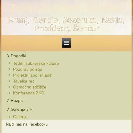
Zveza kulturnih društev
Kranj, Cerklje, Jezersko, Naklo,
Preddvor, Šenčur
Dogodki
Teden ljubiteljske kulture
Pozdrav poletju
Projektni zbor mladih
Tavelka reč
Območno stičišče
Konferenca ZKD
Razpisi
Galerija slik
Galerija
Najdi nas na Facebooku