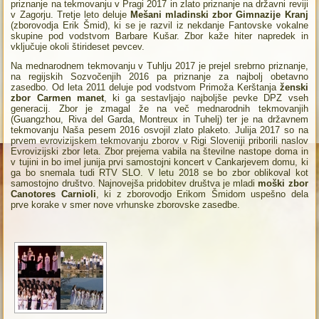
priznanje na tekmovanju v Pragi 2017 in zlato priznanje na državni reviji
v Zagorju. Tretje leto deluje
Mešani mladinski zbor Gimnazije Kranj
(zborovodja Erik Šmid), ki se je razvil iz nekdanje Fantovske vokalne
skupine pod vodstvom Barbare Kušar. Zbor kaže hiter napredek in
vključuje okoli štirideset pevcev.
Na mednarodnem tekmovanju v Tuhlju 2017 je prejel srebrno priznanje,
na regijskih Sozvočenjih 2016 pa priznanje za najbolj obetavno
zasedbo. Od leta 2011 deluje pod vodstvom Primoža Kerštanja
ženski
zbor Carmen manet
, ki ga sestavljajo najboljše pevke DPZ vseh
generacij. Zbor je zmagal že na več mednarodnih tekmovanjih
(Guangzhou, Riva del Garda, Montreux in Tuhelj) ter je na državnem
tekmovanju Naša pesem 2016 osvojil zlato plaketo. Julija 2017 so na
prvem evrovizijskem tekmovanju zborov v Rigi Sloveniji priborili naslov
Evrovizijski zbor leta. Zbor prejema vabila na številne nastope doma in
v tujini in bo imel junija prvi samostojni koncert v Cankarjevem domu, ki
ga bo snemala tudi RTV SLO. V letu 2018 se bo zbor oblikoval kot
samostojno društvo. Najnovejša pridobitev društva je mladi
moški zbor
Canotores Carnioli
, ki z zborovodjo Erikom Šmidom uspešno dela
prve korake v smer nove vrhunske zborovske zasedbe.