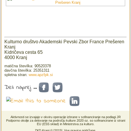
Kulturno društvo Akademski Pevski Zbor France Prešeren
Kranj
Kidričeva cesta 65
4000 Kranj
matična številka: 90520378
davčna številka: 25351311
spletna stran:
www.apzfpk.si
Deli naprej ...
Aktivnosti se izvajajo v okviru operacije izbrane v sofinanciranje na podlagi JR
Podporno okolje za delovanje na področju kulture 2020 oz. so sofinancirane iz strani
EU (ESS sklad) in Ministrstva za kulturo.
ZKD Kranj © [2015]. Vse pravice pridržane.