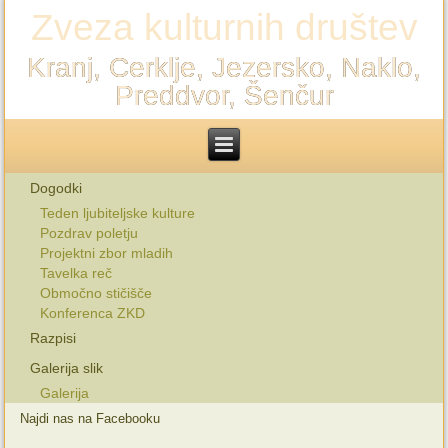
Zveza kulturnih društev
Kranj, Cerklje, Jezersko, Naklo,
Preddvor, Šenčur
Dogodki
Teden ljubiteljske kulture
Pozdrav poletju
Projektni zbor mladih
Tavelka reč
Območno stičišče
Konferenca ZKD
Razpisi
Galerija slik
Galerija
Najdi nas na Facebooku