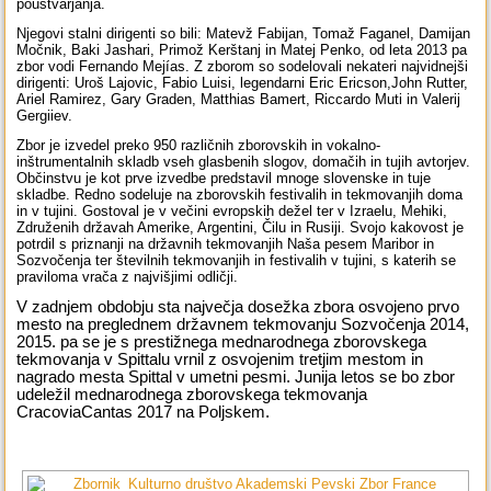
poustvarjanja.
Njegovi stalni dirigenti so bili: Matevž Fabijan, Tomaž Faganel, Damijan
Močnik, Baki Jashari, Primož Kerštanj in Matej Penko, od leta 2013 pa
zbor vodi Fernando Mejías. Z zborom so sodelovali nekateri najvidnejši
dirigenti: Uroš Lajovic, Fabio Luisi, legendarni Eric Ericson,John Rutter,
Ariel Ramirez, Gary Graden, Matthias Bamert, Riccardo Muti in Valerij
Gergiiev.
Zbor je izvedel preko 950 različnih zborovskih in vokalno-
inštrumentalnih skladb vseh glasbenih slogov, domačih in tujih avtorjev.
Občinstvu je kot prve izvedbe predstavil mnoge slovenske in tuje
skladbe. Redno sodeluje na zborovskih festivalih in tekmovanjih doma
in v tujini. Gostoval je v večini evropskih dežel ter v Izraelu, Mehiki,
Združenih državah Amerike, Argentini, Čilu in Rusiji. Svojo kakovost je
potrdil s priznanji na državnih tekmovanjih Naša pesem Maribor in
Sozvočenja ter številnih tekmovanjih in festivalih v tujini, s katerih se
praviloma vrača z najvišjimi odličji.
V zadnjem obdobju sta največja dosežka zbora osvojeno prvo
mesto na preglednem državnem tekmovanju Sozvočenja 2014,
2015. pa se je s prestižnega mednarodnega zborovskega
tekmovanja v Spittalu vrnil z osvojenim tretjim mestom in
nagrado mesta Spittal v umetni pesmi. Junija letos se bo zbor
udeležil mednarodnega zborovskega tekmovanja
CracoviaCantas 2017 na Poljskem.