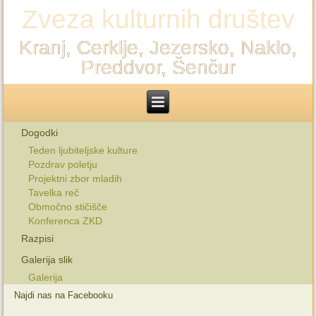
Zveza kulturnih društev
Kranj, Cerklje, Jezersko, Naklo,
Preddvor, Šenčur
Dogodki
Teden ljubiteljske kulture
Pozdrav poletju
Projektni zbor mladih
Tavelka reč
Območno stičišče
Konferenca ZKD
Razpisi
Galerija slik
Galerija
Najdi nas na Facebooku