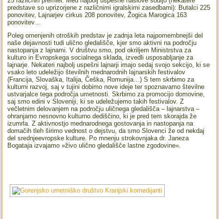
25 različnih premier. Med najbolj uspešne naslove sodijo (nekatere
predstave so uprizorjene z različnimi igralskimi zasedbami): Butalci 225
ponovitev, Lajnarjev cirkus 208 ponovitev, Žogica Marogica 163
ponovitev…
Poleg omenjenih otroških predstav je zadnja leta najpomembnejši del
naše dejavnosti tudi ulično gledališče, kjer smo aktivni na področju
nastopanja z lajnami. V društvu smo, pod okriljem Ministrstva za
kulturo in Evropskega socialnega sklada, izvedli usposabljanje za
lajnarje. Nekateri najbolj uspešni lajnarji imajo sedaj svojo sekcijo, ki se
vsako leto udeležijo številnih mednarodnih lajnarskih festivalov
(Francija, Slovaška, Italija, Češka, Romunija…) S tem skrbimo za
kulturni razvoj, saj v tujini dobimo nove ideje ter spoznavamo številne
ustvarjalce tega področja umetnosti. Skrbimo za promocijo domovine,
saj smo edini v Sloveniji, ki se udeležujemo takih festivalov. Z
večletnim delovanjem na področju uličnega gledališča – lajnarstva –
ohranjamo nesnovno kulturno dediščino, ki je pred tem skorajda že
izumrla. Z aktivnostjo mednarodnega gostovanja in nastopanja na
domačih tleh širimo vednost o dejstvu, da smo Slovenci že od nekdaj
del srednjeevropske kulture. Po mnenju strokovnjaka dr. Janeza
Bogataja izvajamo »živo ulično gledališče lastne zgodovine«.