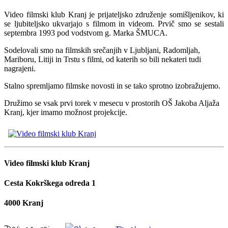
Video filmski klub Kranj je prijateljsko združenje somišljenikov, ki
se ljubiteljsko ukvarjajo s filmom in videom. Prvič smo se sestali
septembra 1993 pod vodstvom g. Marka ŠMUCA.
Sodelovali smo na filmskih srečanjih v Ljubljani, Radomljah,
Mariboru, Litiji in Trstu s filmi, od katerih so bili nekateri tudi
nagrajeni.
Stalno spremljamo filmske novosti in se tako sprotno izobražujemo.
Družimo se vsak prvi torek v mesecu v prostorih OŠ Jakoba Aljaža
Kranj, kjer imamo možnost projekcije.
Video filmski klub Kranj
Cesta Kokrškega odreda 1
4000 Kranj