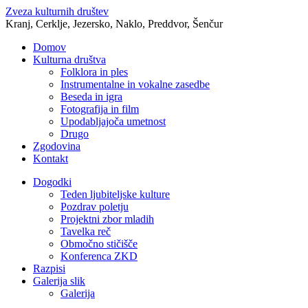
Zveza kulturnih društev
Kranj, Cerklje, Jezersko, Naklo, Preddvor, Šenčur
Domov
Kulturna društva
Folklora in ples
Instrumentalne in vokalne zasedbe
Beseda in igra
Fotografija in film
Upodabljajoča umetnost
Drugo
Zgodovina
Kontakt
Dogodki
Teden ljubiteljske kulture
Pozdrav poletju
Projektni zbor mladih
Tavelka reč
Območno stičišče
Konferenca ZKD
Razpisi
Galerija slik
Galerija