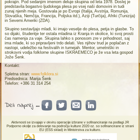
pokrajin. Pod sedanjim imenom deluje skupina od leta 1978. Doslej je
predstavila bogastvo ljudskega plesa po vsej naši domovini in tudi
zunaj njenih meja. Gostovala je po Evropi (Italija, Avstrija, Romunija,
Slovaška, Nemčija, Francija, Poljska itd.), Aziji (Turčija), Afriki (Tunizija)
in Severni Ameriki (ZDA).
Skupino sestavljajo mladi, ki imajo veselje do plesa, petja in glasbe. To
so dijaki, študentje ter ostala mladina iz Kranja in okolice, ki svoj prosti
čas namenja za vaje. Skupina lahko s ponosom zre v prihodnost, saj
ima mlade, ki so pripravljeni trdo delati. Ves njihov trud je poplačan z
nastopi, udeležbo na festivalih in turnejah. Mentor, umetniški in
strokovni vodja folklorne skupine ISKRAEMECO je že vsa leta gospod
Jože Šenk.
Kontakt:
Spletna stran:
www.folklora.si
Predsednica: Marija Šenk
Telefon: +386 31 314 254
Deli naprej ...
Aktivnosti se izvajajo v okviru operacije izbrane v sofinanciranje na podlagi JR
Podporno okolje za delovanje na področju kulture 2020 oz. so sofinancirane iz strani
EU (ESS sklad) in Ministrstva za kulturo.