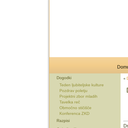
Dom
Dogodki
«
Teden ljubiteljske kulture
Pozdrav poletju
Projektni zbor mladih
Tavelka reč
Območno stičišče
Konferenca ZKD
Razpisi
Dr