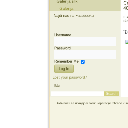
Galerija slik
Ce
40
Galerija
Najdi nas na Facebooku
ma
da
De
Username
Password
Remember Me
Lost your password?
Išči
Aktivnosti se izvajajo v okviru operacije izbrane v 