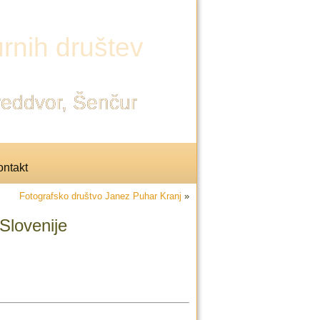
rnih društev
Preddvor, Šenčur
ntakt
Fotografsko društvo Janez Puhar Kranj
»
Slovenije