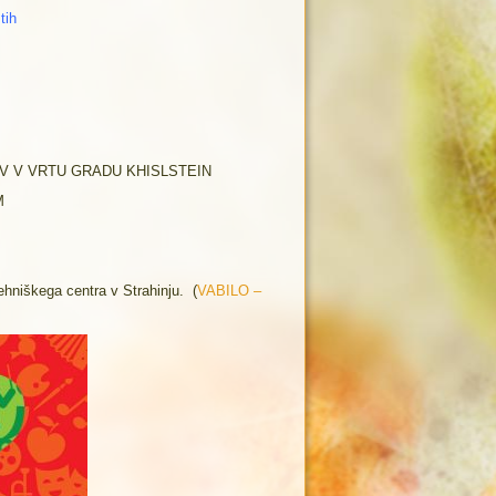
tih
V V VRTU GRADU KHISLSTEIN
M
ehniškega centra v Strahinju. (
VABILO –