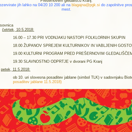
Prešernovem gledališču Kranj.
ezervirate jih lahko na 04/20 10 200 ali na
blagajna@pgk.si
do zapolnitve pros
mest.
sovnica
–
četrtek, 10.5.2018:
16.00 – 17.30 PRI VODNJAKU NASTOPI FOLKLORNIH SKUPIN
18.00 ŽUPANOV SPREJEM KULTURNIKOV IN VABLJENIH GOSTO
19.00 KULTURNI PROGRAM PRED PREŠERNOVIM GLEDALIŠČE
19.30 SLAVNOSTNO ODPRTJE v dvorani PG Kranj
–
petek, 11.5.2018:
ob 10. uri slovesna posaditev jablane (simbol TLK) v sadovnjaku Biot
posaditev jablane 11.5.2018)