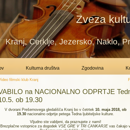
Zveza kultu
Kranj, Cerklje, Jezersko, Naklo, 
ov
Kulturna društva
Zgodovina
Ko
Video filmski klub Kranj
P
VABILO na NACIONALNO ODPRTJE Tedna lj
10.5. ob 19.30
V dvorani Prešernovega gledališča Kranj bo v četrtek
10. maja 2018, ob
19.30
nacionalno odprtje petega Tedna ljubiteljske kulture.
Vljudno ste vabljeni, da praznujete z nami!
Brezplačne vstopnice za dogodek
VSE GRE V TRI CANKARJE
vas čakajo 