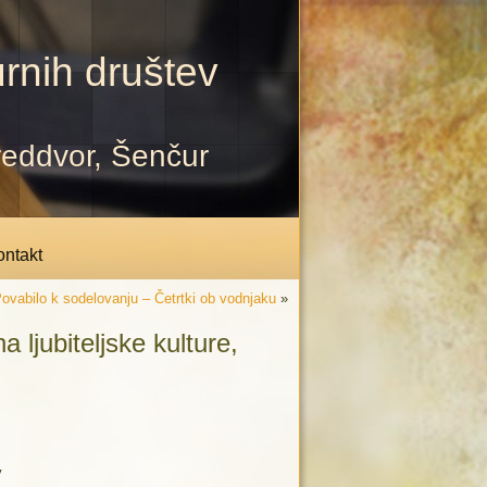
rnih društev
Preddvor, Šenčur
ntakt
ovabilo k sodelovanju – Četrtki ob vodnjaku
»
ubiteljske kulture,
v