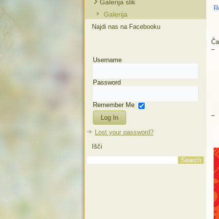
Galerija slik
R
Galerija
Najdi nas na Facebooku
Ča
Username
Password
Remember Me
Lost your password?
Išči