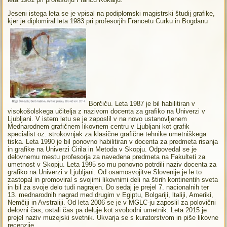
Jeseni istega leta se je vpisal na podiplomski magistrski študij grafike,
kjer je diplomiral leta 1983 pri profesorjih Francetu Curku in Bogdanu
Borčiču. Leta 1987 je bil habilitiran v
visokošolskega učitelja z nazivom docenta za grafiko na Univerzi v
Ljubljani. V istem letu se je zaposlil v na novo ustanovljenem
Mednarodnem grafičnem likovnem centru v Ljubljani kot grafik
specialist oz. strokovnjak za klasične grafične tehnike umetniškega
tiska. Leta 1990 je bil ponovno habilitiran v docenta za predmeta risanja
in grafike na Univerzi Cirila in Metoda v Skopju. Odpovedal se je
delovnemu mestu profesorja za navedena predmeta na Fakulteti za
umetnost v Skopju. Leta 1995 so mu ponovno potrdili naziv docenta za
grafiko na Univerzi v Ljubljani. Od osamosvojitve Slovenije je le to
zastopal in promoviral s svojimi likovnimi deli na štirih kontinentih sveta
in bil za svoje delo tudi nagrajen. Do sedaj je prejel 7. nacionalnih ter
13. mednarodnih nagrad med drugim v Egiptu, Bolgariji, ltaliji, Ameriki,
Nemčiji in Avstraliji. Od leta 2006 se je v MGLC-ju zaposlil za polovični
delovni čas, ostali čas pa deluje kot svobodni umetnik. Leta 2015 je
prejel naziv muzejski svetnik. Ukvarja se s kuratorstvom in piše likovne
recenzije.