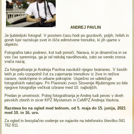
ANDREJ PAVLIN
Je ljubiteljski fotograf. V prostem času hodi po gozdovih, poljih, hribih in
gorah kjer raziskuje svet in išče edinstvene trenutke, ki jih ujame v
objektiv.
Fotografira tako podnevi, kot tudi ponoči. Narava, ki je dinamična in se
ves čas spreminja, ga je od nekdaj navdihovala, zato se vendo znova
vrača nazaj.
Za fotografiranje je Andreja Pavlina navdušil njegov bratranec. V šestih
letih je zelo izpopolnil čut za zajemanje trenutkov iz žive in nežive
narave, neokrnjene in urbane pokrajine. Uspešno se udeležuje
fotografskih natečajev. Pri Planinski zvezi Slovenije #ljubimgore so bile
njegove fotografije večkrat izbrane med 10. najboljših.
Predan je umetnosti. Poleg fotografiranja je Andrej tudi pevec v dveh
pevskih zborih in sicer KPZ Mysterium in CeMPZ Andreja Vavkna.
Razstava bo na ogled med tednom, od 5. maja do 15. junija, 2021
med 10. in 16. uro.
Za ogled in brezplačno vodenje se najavite na telefonsko številko 041
762 811.