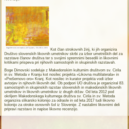
Kot član strokovnih žirij, ki jih organizira
Društvo slovenskih likovnih umetnikov skrbi za izbor umetniških del za
razstave članov društva ter s svojimi spremnimi besedili in likovnimi
kritikami prispeva pri njihovih samostojnih in skupinskih razstavah.
Boge Dimovski sodeluje z Makedonskim kulturnim društvom sv. Cirila
in sv. Metoda v Kranju kot nosilec projekta »Likovna multilaterala« in
»Prešernovo oro« Kranj. Kot nosilec in kurator projekta vodi izbor
avtorjev in njihovih likovnih del. Ob podpori UO društva je organiziral 83.
samostojnih in skupinskih razstav slovenskih in makedonskih likovnih
umetnikov in likovnih umetnikov iz drugih držav. Od leta 2012 pod
okriljem Makedonskega kulturnega društva sv. Cirila in
sv.
Metoda
organizira slikarsko kolonijo za odrasle in od leta 2017 tudi likovno
kolonijo za otroke osnovnih šol iz Slovenije. Z nastalimi likovnimi deli
pripravi razstavo in napise likovno recenzijo.