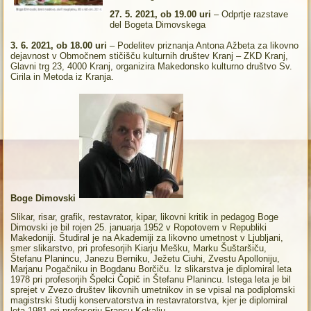
27. 5. 2021, ob 19.00 uri
– Odprtje razstave
del Bogeta Dimovskega
3. 6. 2021, ob 18.00 uri
– Podelitev priznanja Antona Ažbeta za likovno
dejavnost v Območnem stičišču kulturnih društev Kranj – ZKD Kranj,
Glavni trg 23, 4000 Kranj, organizira Makedonsko kulturno društvo Sv.
Cirila in Metoda iz Kranja.
Boge Dimovski
Slikar, risar, grafik, restavrator, kipar, likovni kritik in pedagog Boge
Dimovski je bil rojen 25. januarja 1952 v Ropotovem v Republiki
Makedoniji. Študiral je na Akademiji za likovno umetnost v Ljubljani,
smer slikarstvo, pri profesorjih Kiarju Mešku, Marku Šuštaršiču,
Štefanu Planincu, Janezu Berniku, Ježetu Ciuhi, Zvestu Apolloniju,
Marjanu Pogačniku in Bogdanu Borčiču. Iz slikarstva je diplomiral leta
1978 pri profesorjih Špelci Čopič in Štefanu Planincu. Istega leta je bil
sprejet v Zvezo društev likovnih umetnikov in se vpisal na podiplomski
magistrski študij konservatorstva in restavratorstva, kjer je diplomiral
leta 1981 pri profesorju Francu Kokalju.