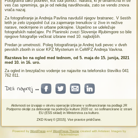
Fotografira tako podnevi, kot tudi ponoči. Narava, ki je dinamična in se
ves čas spreminja, ga je od nekdaj navdihovala, zato se vendo znova
vrača nazaj.
Za fotografiranje je Andreja Pavlina navdušil njegov bratranec. V šestih
letih je zelo izpopolnil čut za zajemanje trenutkov iz žive in nežive
narave, neokrnjene in urbane pokrajine. Uspešno se udeležuje
fotografskih natečajev. Pri Planinski zvezi Slovenije #ljubimgore so bile
njegove fotografije večkrat izbrane med 10. najboljših.
Predan je umetnosti. Poleg fotografiranja je Andrej tudi pevec v dveh
pevskih zborih in sicer KPZ Mysterium in CeMPZ Andreja Vavkna.
Razstava bo na ogled med tednom, od 5. maja do 15. junija, 2021
med 10. in 16. uro.
Za ogled in brezplačno vodenje se najavite na telefonsko številko 041
762 811.
Deli naprej ...
Aktivnosti se izvajajo v okviru operacije izbrane v sofinanciranje na podlagi JR
Podporno okolje za delovanje na področju kulture 2020 oz. so sofinancirane iz strani
EU (ESS sklad) in Ministrstva za kulturo.
ZKD Kranj © [2015]. Vse pravice pridržane.
Powered by
WordPress
and
WordPress Theme
created with Artisteer.
Images by
Flickr/midiman