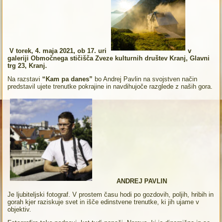
V torek, 4. maja 2021, ob 17. uri
v
galeriji Območnega stičišča
Zveze kulturnih društev Kranj, Glavni
trg 23, Kranj.
Na razstavi
“Kam pa danes”
bo Andrej Pavlin na svojstven način
predstavil ujete trenutke pokrajine in navdihujoče razglede z naših gora.
ANDREJ PAVLIN
Je ljubiteljski fotograf. V prostem času hodi po gozdovih, poljih, hribih in
gorah kjer raziskuje svet in išče edinstvene trenutke, ki jih ujame v
objektiv.