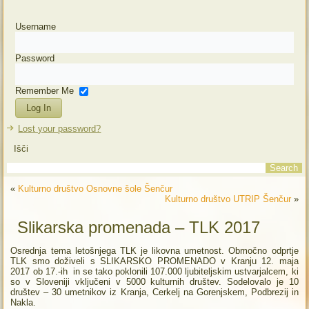
Username
Password
Remember Me
Lost your password?
Išči
«
Kulturno društvo Osnovne šole Šenčur
Kulturno društvo UTRIP Šenčur
»
Slikarska promenada – TLK 2017
Osrednja tema letošnjega TLK je likovna umetnost. Območno odprtje
TLK smo doživeli s SLIKARSKO PROMENADO v Kranju 12. maja
2017 ob 17.-ih in se tako poklonili 107.000 ljubiteljskim ustvarjalcem, ki
so v Sloveniji vključeni v 5000 kulturnih društev. Sodelovalo je 10
društev – 30 umetnikov iz Kranja, Cerkelj na Gorenjskem, Podbrezij in
Nakla.