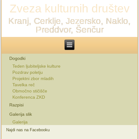
Zveza kulturnih društev
Kranj, Cerklje, Jezersko, Naklo,
Preddvor, Šenčur
Dogodki
Teden ljubiteljske kulture
Pozdrav poletju
Projektni zbor mladih
Tavelka reč
Območno stičišče
Konferenca ZKD
Razpisi
Galerija slik
Galerija
Najdi nas na Facebooku