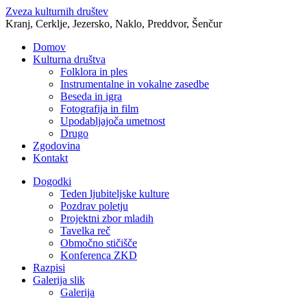
Zveza kulturnih društev
Kranj, Cerklje, Jezersko, Naklo, Preddvor, Šenčur
Domov
Kulturna društva
Folklora in ples
Instrumentalne in vokalne zasedbe
Beseda in igra
Fotografija in film
Upodabljajoča umetnost
Drugo
Zgodovina
Kontakt
Dogodki
Teden ljubiteljske kulture
Pozdrav poletju
Projektni zbor mladih
Tavelka reč
Območno stičišče
Konferenca ZKD
Razpisi
Galerija slik
Galerija