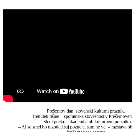
Prešernov dan, slovenski kulturni praznik.
– Trenutek tišine – spominska slovesnost v Prešernovem
– Sledi poeta – akademija ob kulturnem prazniku.
– Al se smel bo razodeti saj pozneje, sam ne ve. – razstava ob