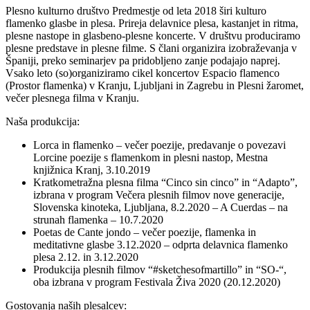
Plesno kulturno društvo Predmestje od leta 2018 širi kulturo
flamenko glasbe in plesa. Prireja delavnice plesa, kastanjet in ritma,
plesne nastope in glasbeno-plesne koncerte. V društvu produciramo
plesne predstave in plesne filme. S člani organizira izobraževanja v
Španiji, preko seminarjev pa pridobljeno zanje podajajo naprej.
Vsako leto (so)organiziramo cikel koncertov Espacio flamenco
(Prostor flamenka) v Kranju, Ljubljani in Zagrebu in Plesni žaromet,
večer plesnega filma v Kranju.
Naša produkcija:
Lorca in flamenko – večer poezije, predavanje o povezavi
Lorcine poezije s flamenkom in plesni nastop, Mestna
knjižnica Kranj, 3.10.2019
Kratkometražna plesna filma “Cinco sin cinco” in “Adapto”,
izbrana v program Večera plesnih filmov nove generacije,
Slovenska kinoteka, Ljubljana, 8.2.2020 – A Cuerdas – na
strunah flamenka – 10.7.2020
Poetas de Cante jondo – večer poezije, flamenka in
meditativne glasbe 3.12.2020 – odprta delavnica flamenko
plesa 2.12. in 3.12.2020
Produkcija plesnih filmov “#sketchesofmartillo” in “SO-“,
oba izbrana v program Festivala Živa 2020 (20.12.2020)
Gostovanja naših plesalcev: