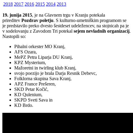
2018
2017
2016
2015
2014
2013
19. junija 2015
, je na Glavnem trgu v Kranju potekala
prireditev
Pozdrav poletju
. S kulturno-umetniškim programom se
je predstavilo preko dvesto šestdeset udeležencev, na stojnicah pa je
v sodelovanju z Zavodom Tri potekal
sejem nevladnih organizacij
.
Nastopili so:
Pihalni orkester MO Kranj,
AFS Ozara,
MePZ Petra Liparja DU Kranj,
KPZ Mysterium,
Mažoretni in twirling klub Kranj,
svojo poezijo je brala Darja Resnik Debevc,
Folklorna skupina Sava Kranj,
APZ France Prešeren,
SKD Petar Kočić,
KD Qulenium,
SKPD Sveti Sava in
KD Brdo.