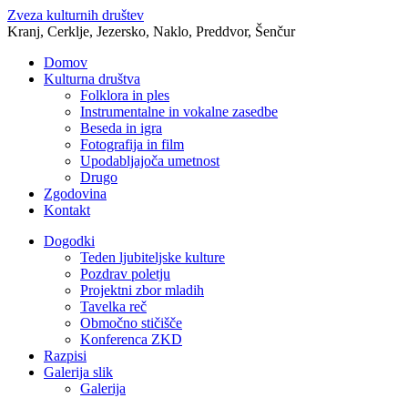
Zveza kulturnih društev
Kranj, Cerklje, Jezersko, Naklo, Preddvor, Šenčur
Domov
Kulturna društva
Folklora in ples
Instrumentalne in vokalne zasedbe
Beseda in igra
Fotografija in film
Upodabljajoča umetnost
Drugo
Zgodovina
Kontakt
Dogodki
Teden ljubiteljske kulture
Pozdrav poletju
Projektni zbor mladih
Tavelka reč
Območno stičišče
Konferenca ZKD
Razpisi
Galerija slik
Galerija