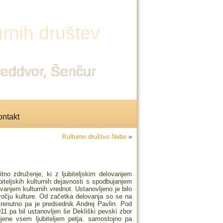
rnih društev
Preddvor, Šenčur
ntakt
Kulturno društvo Nebo
»
no združenje, ki z ljubiteljskim delovanjem
biteljskih kulturnih dejavnosti s spodbujanjem
vanjem kulturnih vrednot. Ustanovljeno je bilo
ročju kulture. Od začetka delovanja so se na
trenutno pa je predsednik Andrej Pavlin. Pod
11 pa bil ustanovljen še Dekliški pevski zbor
njene vsem ljubiteljem petja, samostojno pa