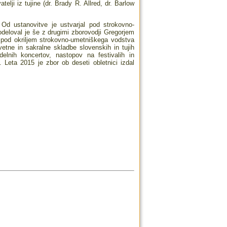
elji iz tujine (dr. Brady R. Allred, dr. Barlow
 Od ustanovitve je ustvarjal pod strokovno-
odeloval je še z drugimi zborovodji Gregorjem
 pod okriljem strokovno-umetniškega vodstva
etne in sakralne skladbe slovenskih in tujih
elnih koncertov, nastopov na festivalih in
. Leta 2015 je zbor ob deseti obletnici izdal