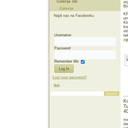
Galerija slik
or
Br
Galerija
KP
Najdi nas na Facebooku
um
Kl
ko
sk
Username
te
zg
Password
Remember Me
Lost your password?
Išči
K
Tu
40
ma
da