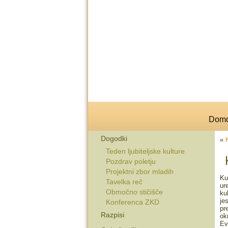
Dom
Dogodki
«
Teden ljubiteljske kulture
Pozdrav poletju
Projektni zbor mladih
Ku
Tavelka reč
ur
Območno stičišče
ku
je
Konferenca ZKD
pr
Razpisi
ok
Ev