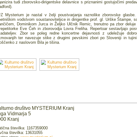
ganizira tudi zborovsko-dirigentske delavnice s priznanimi gostujočimi predavat
adford).
Z Mysterium je nastal v želji poustvarjanja raznolike zborovske glasbe.
etniškim vodstvom soustanoviteljice in dirigentke prof. gl. Urške Štampe, s
ančičem, Dominikom Jurca in Željko Ulčnik Remic, trenutno pa zbor deluje
repetitorke Eve Čeh in zborovodja Lovra Freliha. Repertoar sestavljajo posv
ladateljev. Zbor se poleg redne koncertne dejavnosti z udeležuje dobrod
kmovanjih ter navezuje stike z drugimi pevskimi zbori po Sloveniji in tujini
oščenko z naslovom Bila je tišina.
ulturno društvo MYSTERIUM Kranj
ga Vidmarja 5
00 Kranj
tična številka: 1167359000
včna številka: 13631055