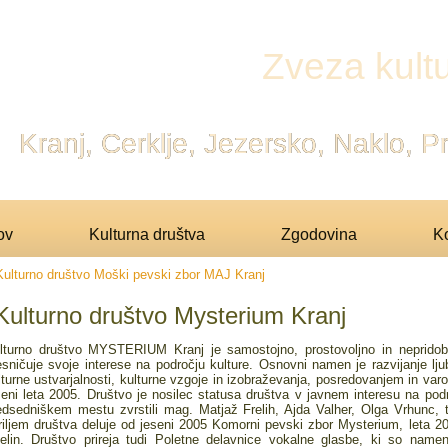
Zveza kultu
Kranj, Cerklje, Jezersko, Naklo, 
ov
Kulturna društva
Zgodovina
Ko
Kulturno društvo Moški pevski zbor MAJ Kranj
Kulturno društvo Mysterium Kranj
lturno društvo MYSTERIUM Kranj je samostojno, prostovoljno in nepridobit
esničuje svoje interese na področju kulture. Osnovni namen je razvijanje lju
lturne ustvarjalnosti, kulturne vzgoje in izobraževanja, posredovanjem in varo
seni leta 2005. Društvo je nosilec statusa društva v javnem interesu na pod
edsedniškem mestu zvrstili mag. Matjaž Frelih, Ajda Valher, Olga Vrhunc, 
riljem društva deluje od jeseni 2005 Komorni pevski zbor Mysterium, leta 20
elin. Društvo prireja tudi Poletne delavnice vokalne glasbe, ki so name