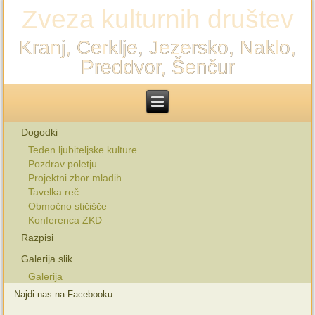
Zveza kulturnih društev
Kranj, Cerklje, Jezersko, Naklo,
Preddvor, Šenčur
Dogodki
Teden ljubiteljske kulture
Pozdrav poletju
Projektni zbor mladih
Tavelka reč
Območno stičišče
Konferenca ZKD
Razpisi
Galerija slik
Galerija
Najdi nas na Facebooku