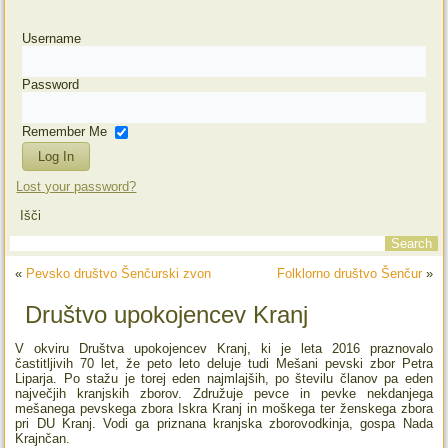
Username
Password
Remember Me
Lost your password?
Išči
«
Pevsko društvo Šenčurski zvon
Folklorno društvo Šenčur
»
Društvo upokojencev Kranj
V okviru Društva upokojencev Kranj, ki je leta 2016 praznovalo
častitljivih 70 let, že peto leto deluje tudi Mešani pevski zbor Petra
Liparja. Po stažu je torej eden najmlajših, po številu članov pa eden
največjih kranjskih zborov. Združuje pevce in pevke nekdanjega
mešanega pevskega zbora Iskra Kranj in moškega ter ženskega zbora
pri DU Kranj. Vodi ga priznana kranjska zborovodkinja, gospa Nada
Krajnčan.