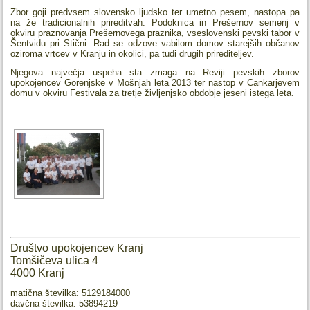
Zbor goji predvsem slovensko ljudsko ter umetno pesem, nastopa pa
na že tradicionalnih prireditvah: Podoknica in Prešernov semenj v
okviru praznovanja Prešernovega praznika, vseslovenski pevski tabor v
Šentvidu pri Stični. Rad se odzove vabilom domov starejših občanov
oziroma vrtcev v Kranju in okolici, pa tudi drugih prirediteljev.
Njegova največja uspeha sta zmaga na Reviji pevskih zborov
upokojencev Gorenjske v Mošnjah leta 2013 ter nastop v Cankarjevem
domu v okviru Festivala za tretje življenjsko obdobje jeseni istega leta.
Društvo upokojencev Kranj
Tomšičeva ulica 4
4000 Kranj
matična številka: 5129184000
davčna številka: 53894219