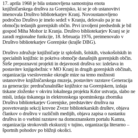
17. aprila 1968 je bila ustanovljena samostojna enota
knjižničarskega društva za Gorenjsko, ki se je ob ustanovitvi
imenovala Društvo bibliotekarjev Kranj. Novoustanovljeno
področno Društvo je imelo sedež v Kranju, delovalo pa je na
območju tedanjih gorenjskih občin. Prvi izvoljeni predsednik je bil
gospod Miha Mohor iz Kranja. Društvo bibliotekarjev Kranj se je
zaradi regionalne funkcije, 18. februarja 1976, preimenovalo v
Društvo bibliotekarjev Gorenjske (krajše DBG).
Društvo združuje knjižničarje iz splošnih, šolskih, visokošolskih in
specialnih knjižnic in pokriva območje današnjih gorenjskih občin.
Širše prepoznavni projekti in dejavnosti društva so: izdelava in
postavitev knjigobežnic v MO Kranj in drugih gorenjskih občinah,
organizacija vseslovenske okrogle mize na temo možnosti
ustanovitve knjižničarskega muzeja, postavitev razstave Generacija
za generacijo: predračunalniške knjižnice na Gorenjskem, izdaja
tiskane zloženke v okviru lokalnega projekta Kdor ustvarja, slabo ne
misli, izdaja tiskanega in elektronskega spominskega zbornika
Društva bibliotekarjev Gorenjske, predstavitev društva na
posvetovanju sekcij krovne Zveze bibliotekarskih društev, objava
člankov o društvu v različnih medijih, objava zapisa o nastanku
društva in o vsebini razstave na domoznanskem portalu Kamra,
organizacija strokovnih ekskurzij v tujino, organizacija literarno –
športnih pohodov po bližnji okolici.