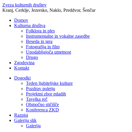
Zveza kulturnih društev
Kranj, Cerklje, Jezersko, Naklo, Preddvor, Šenčur
Domov
Kulturna društva
Folklora in ples
Instrumentalne in vokalne zasedbe
Beseda in igra
Fotografija in film
Upodabljajoča umetnost
Drugo
Zgodovina
Kontakt
Dogodki
Teden ljubiteljske kulture
Pozdrav poletju
Projektni zbor mladih
Tavelka reč
Območno stičišče
Konferenca ZKD
Razpisi
Galerija slik
Galerija